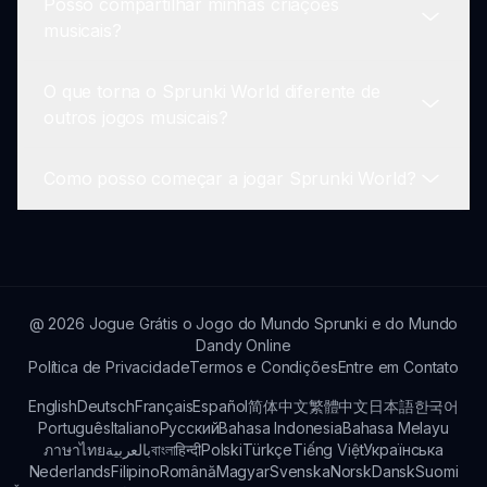
Posso compartilhar minhas criações
musical. A interface permite que os usuários
O Sprunki Dandy's World recebe atualizações
musicais?
mergulhem e comecem a criar imediatamente.
regulares, introduzindo novos sons,
personagens e desafios para manter o jogo
O que torna o Sprunki World diferente de
emocionante. Os jogadores podem esperar
Sim! O Sprunki World incentiva a compartilhar
outros jogos musicais?
novos conteúdos frequentemente!
suas criações musicais com a comunidade e
amigos. Compartilhar aprimora o espírito
Como posso começar a jogar Sprunki World?
colaborativo do jogo.
Sprunki World se destaca com suas
combinações de sons excêntricos, personagens
adoráveis e uma comunidade vibrante que nutre
Você pode começar a jogar Sprunki World
a criatividade, proporcionando uma experiência
clicando no botão 'Jogar Agora' em nosso site.
de jogo única!
Basta se inscrever e mergulhar na diversão da
@
2026
Jogue Grátis o Jogo do Mundo Sprunki e do Mundo
criação musical!
Dandy Online
Política de Privacidade
Termos e Condições
Entre em Contato
English
Deutsch
Français
Español
简体中文
繁體中文
日本語
한국어
Português
Italiano
Русский
Bahasa Indonesia
Bahasa Melayu
ภาษาไทย
بالعربية
বাংলা
हिन्दी
Polski
Türkçe
Tiếng Việt
Українська
Nederlands
Filipino
Română
Magyar
Svenska
Norsk
Dansk
Suomi