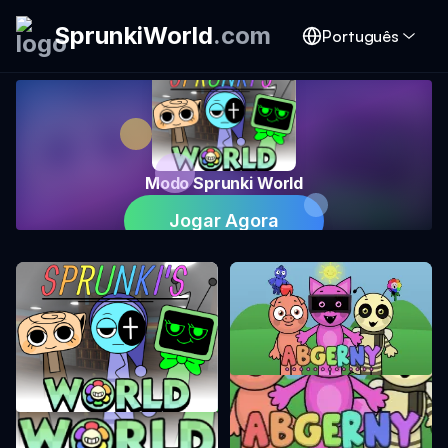
SprunkiWorld
.
com
Português
Modo Sprunki World
Jogar Agora
Incredibox Abgerny
Modo Sprunki World