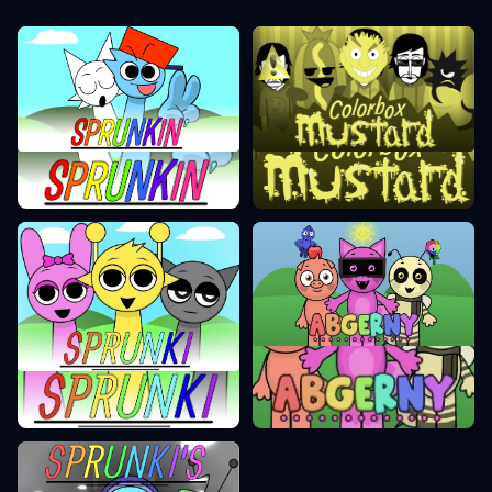
Värviline kast sinep
Sprunki FNF
Incredibox Abgerny
Sprunki Incredibox