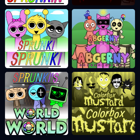
Incredibox Abgerny
Sprunki Incredibox
Värviline kast sinep
Sprunki maailmamuudatus