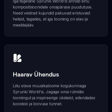
Iga tegelane Sprunki World'is annab sinu
kompositsioonidele omapärase puudutuse.
Need veidrad kujundid pakuvad eristuvaid
helisid, tagades, et iga looming on elav ja
meeldejääv.
Haarav Ühendus
Liitu elava muusikaloome kogukonnaga
Sprunki World'is. Jagage oma rütmilisi
loomingut ja inspireerige üksteist, edendades
koostöö ja loovuse tunnet.