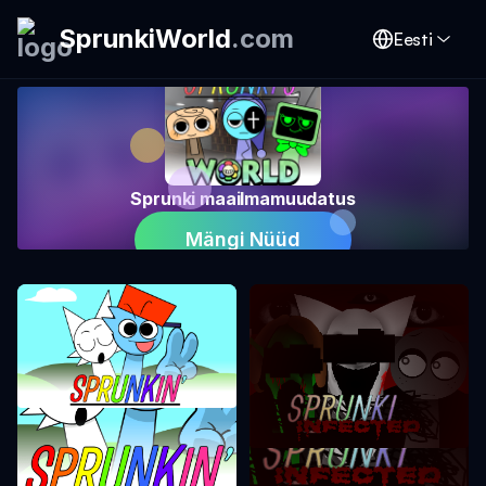
SprunkiWorld
.
com
Eesti
Sprunki maailmamuudatus
Mängi Nüüd
Sprunki FNF
Sprunki nakatunud režiim