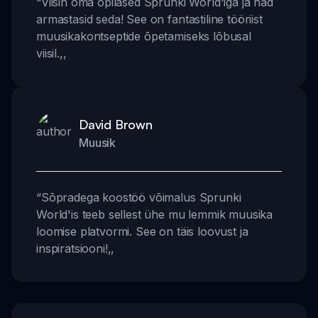
“
Viisin oma õpilased Sprunki World'iga ja nad
armastasid seda! See on fantastiline tööriist
muusikakontseptide õpetamiseks lõbusal
viisil.
,,
David Brown
Muusik
“
Sõpradega koostöö võimalus Sprunki
World'is teeb sellest ühe mu lemmik muusika
loomise platvormi. See on täis loovust ja
inspiratsiooni!
,,