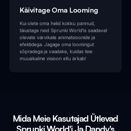
Käivitage Oma Looming
Kui olete oma helid kokku pannud,
täiustage neid Sprunki World'is saadaval
olevate värvikate animatsioonide ja
efektidega. Jagage oma loomingut
sõpradega ja vaadake, kuidas teie
muusikaline visioon ellu ärkab!
Mida Meie Kasutajad Ütlevad
Sprunki World'i Ja Dandy's