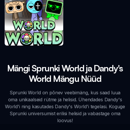
Sprunki maailmamuudatus
Mängi Sprunki World ja Dandy's
World Mängu Nüüd
Sprunki World on põnev veebimäng, kus saad luua
oma unikaalseid rütme ja helisid. Ühendades Dandy's
World'i ning kasutades Dandy's World'i tegelasi. Koguge
Sprunki universumist erilisi helisid ja vabastage oma
loovus!