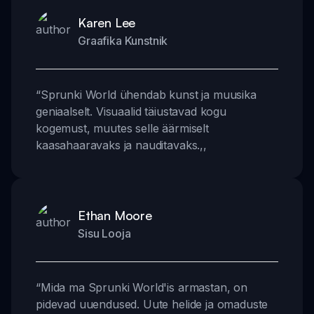
Karen Lee
Graafika Kunstnik
“
Sprunki World ühendab kunst ja muusika
geniaalselt. Visuaalid täiustavad kogu
kogemust, muutes selle äärmiselt
kaasahaaravaks ja nauditavaks.
,,
Ethan Moore
Sisu Looja
“
Mida ma Sprunki World'is armastan, on
pidevad uuendused. Uute helide ja omaduste