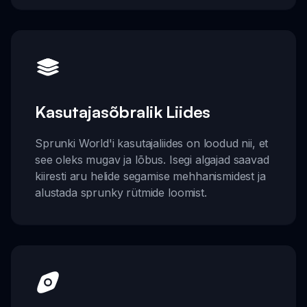
Kasutajasõbralik Liides
Sprunki World'i kasutajaliides on loodud nii, et
see oleks mugav ja lõbus. Isegi algajad saavad
kiiresti aru helide segamise mehhanismidest ja
alustada sprunky rütmide loomist.