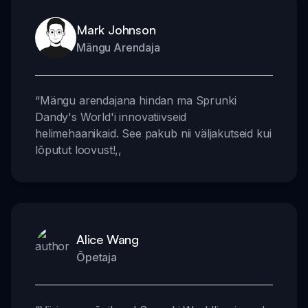
Mark Johnson
Mängu Arendaja
“
Mängu arendajana hindan ma Sprunki
Dandy's World'i innovatiivseid
helimehaanikaid. See pakub nii väljakutseid kui
lõputut loovust!
,,
Alice Wang
Õpetaja