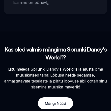
lisamine on põnev!
,,
Kas oled valmis mängima Sprunki Dandy's
World'i?
Liitu meiega Sprunki Dandy's World'is ja alusta oma
muusikateed täna! Lõbusa helide segamise,
armastatavate tegelaste ja piiritu loovuse abil ootab sinu
sisemine muusika maverik!
Mängi Nüüd